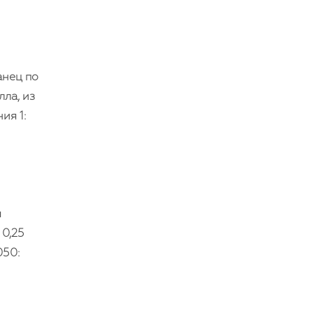
анец по
лла, из
ия 1:
м
 0,25
050: