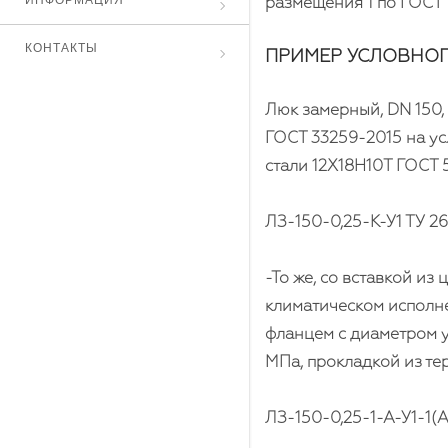
ИНФОРМАЦИЯ
размещения 1 по ГОСТ 
КОНТАКТЫ
ПРИМЕР УСЛОВНОГ
Люк замерный, DN 150,
ГОСТ 33259-2015 на усл
стали 12Х18Н10Т ГОСТ 
ЛЗ-150-0,25-К-У1 ТУ 2
-То же, со вставкой из
климатическом исполне
фланцем с диаметром у
МПа, прокладкой из те
ЛЗ-150-0,25-1-А-У1-1(А