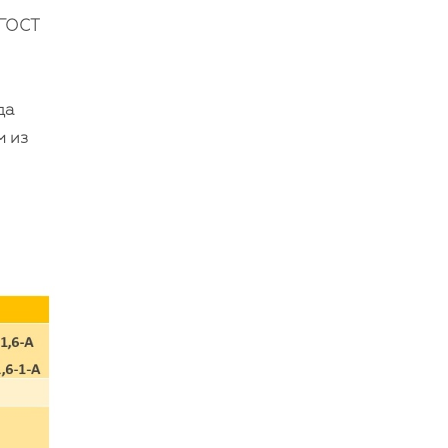
 ГОСТ
да
м из