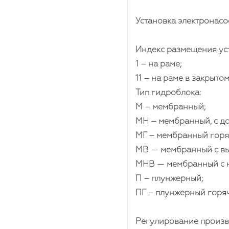
Установка электронасо
Индекс размещения ус
1 – на раме;
11 – на раме в закрыто
Тип гидроблока:
М – мембранный;
МН – мембранный, с д
МГ – мембранный горя
МВ — мембранный с в
МНВ — мембранный с н
П – плунжерный;
ПГ – плунжерный горя
Регулирование произво