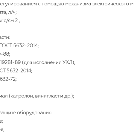
 регулированием с помощью механизма электрического 
а, л/ч;
гс/см 2 ;
сти:
 ГОСТ 5632-2014;
-88;
 19281-89 (для исполнения УХЛ);
СТ 5632-2014;
632-72;
л (капролон, винипласт и др.);
защите оборудования:
;
е;