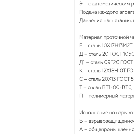
Э – с автоматическим
Подача каждого агрегат
Давление нагнетания, к
Материал проточной ча
Е – сталь 10Х17Н13М2Т
Д – сталь 20 ГОСТ 1050
Д1 – сталь 09Г2С ГОСТ
К – сталь 12Х18Н10Т ГО
С – сталь 20Х13 ГОСТ 5
Т – сплав ВТ1-00-ВТ6;
П – полимерный материа
Исполнение по взрыво
В – взрывозащищенное
А – общепромышленно