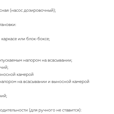
сная (насос дозировочный);
тановки:
м каркасе или блок-боксе;
опускаемым напором на всасывании;
чий;
ыносной камерой
апором на всасывании и выносной камерой
чий;
дительности (для ручного не ставится):