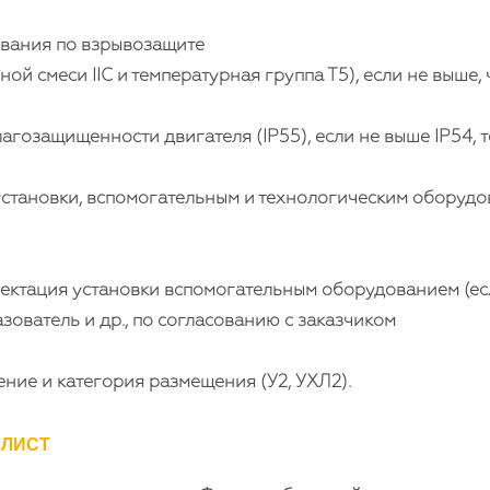
вания по взрывозащите
ой смеси IIC и температурная группа Т5), если не выше, ч
гозащищенности двигателя (IP55), если не выше IP54, то
становки, вспомогательным и технологическим оборудов
ктация установки вспомогательным оборудованием (если
зователь и др., по согласованию с заказчиком
ние и категория размещения (У2, УХЛ2).
 ЛИСТ