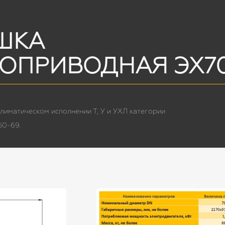
ШКА
РОПРИВОДНАЯ ЭХ7
лиматическом исполнении Т, У и УХЛ категории
50-69.