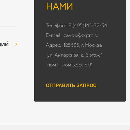
НАМИ
Телефон:
8 (495)145-72-34
E-mail:
zavod@zgtm.ru
ЩИЙ
Адрес:
125635, г. Москва
ул. Ангарская, д. 6,этаж 1
пом III ,ком 3,офис 91
ОТПРАВИТЬ ЗАПРОС